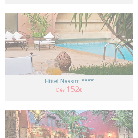
Hôtel Nassim ****
152
Dès
€