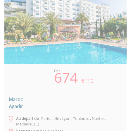
Previous
Next
674
Dès
€TTC
Maroc
Agadir
Au départ de :
Paris , Lille , Lyon , Toulouse , Nantes ,
Marseille , (...)
Pension
: Pension au Choix