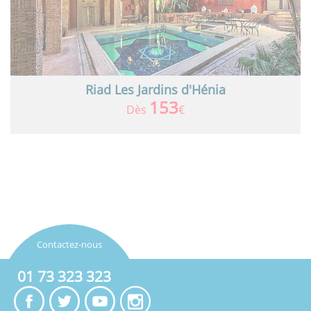
Riad Les Jardins d'Hénia
153
Dès
€
Contactez-nous
01 73 323 323