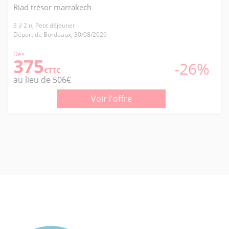
Riad trésor marrakech
3 j/ 2 n, Petit déjeuner
Départ de Bordeaux, 30/08/2026
Dès
375
-26%
€TTC
au lieu de
506€
Voir l'offre