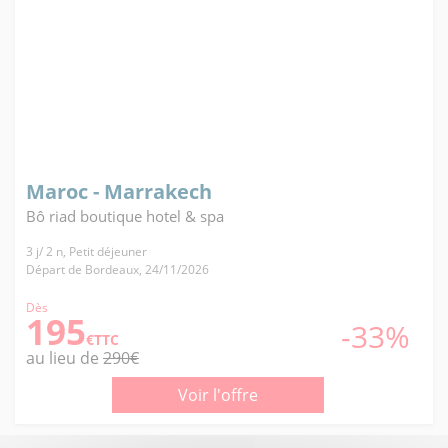
Maroc - Marrakech
Bô riad boutique hotel & spa
3 j/ 2 n, Petit déjeuner
Départ de Bordeaux, 24/11/2026
Dès
195
-33%
€TTC
au lieu de
290€
Voir l'offre