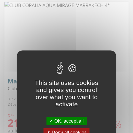
Maroc - Marrakech
This site uses cookies
Club coralia aqua mirage marrakech 4*
and gives you control
over what you want to
3 j/ 2 n, All inclusive
activate
Départ de Barcelone, 03/11/2026
Dès
212
-34%
OK, accept all
€TTC
au lieu de
317€
Deny all cookies