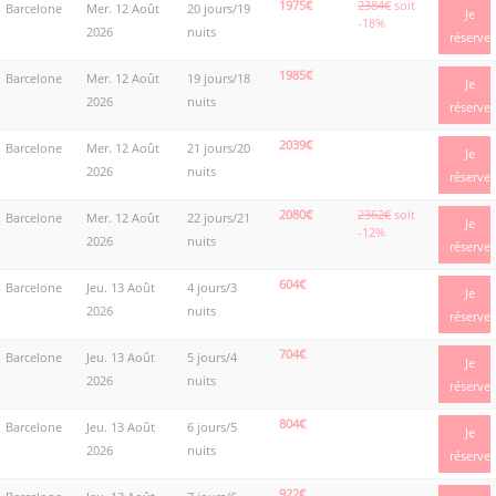
1975€
2384€
soit
Barcelone
Mer. 12 Août
20 jours/19
Je
-18%
2026
nuits
réserve
1985€
Barcelone
Mer. 12 Août
19 jours/18
Je
2026
nuits
réserve
2039€
Barcelone
Mer. 12 Août
21 jours/20
Je
2026
nuits
réserve
2080€
2362€
soit
Barcelone
Mer. 12 Août
22 jours/21
Je
-12%
2026
nuits
réserve
604€
Barcelone
Jeu. 13 Août
4 jours/3
Je
2026
nuits
réserve
704€
Barcelone
Jeu. 13 Août
5 jours/4
Je
2026
nuits
réserve
804€
Barcelone
Jeu. 13 Août
6 jours/5
Je
2026
nuits
réserve
922€