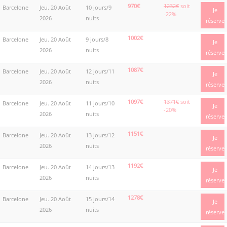
970€
1232€
soit
Barcelone
Jeu. 20 Août
10 jours/9
Je
-22%
2026
nuits
réserve
1002€
Barcelone
Jeu. 20 Août
9 jours/8
Je
2026
nuits
réserve
1087€
Barcelone
Jeu. 20 Août
12 jours/11
Je
2026
nuits
réserve
1097€
1371€
soit
Barcelone
Jeu. 20 Août
11 jours/10
Je
-20%
2026
nuits
réserve
1151€
Barcelone
Jeu. 20 Août
13 jours/12
Je
2026
nuits
réserve
1192€
Barcelone
Jeu. 20 Août
14 jours/13
Je
2026
nuits
réserve
1278€
Barcelone
Jeu. 20 Août
15 jours/14
Je
2026
nuits
réserve