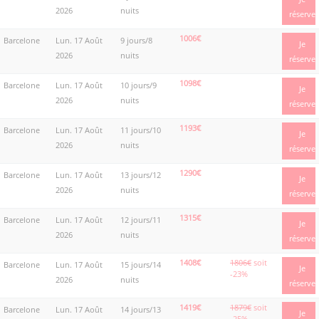
2026
nuits
réserve
1006€
Barcelone
Lun. 17 Août
9 jours/8
Je
2026
nuits
réserve
1098€
Barcelone
Lun. 17 Août
10 jours/9
Je
2026
nuits
réserve
1193€
Barcelone
Lun. 17 Août
11 jours/10
Je
2026
nuits
réserve
1290€
Barcelone
Lun. 17 Août
13 jours/12
Je
2026
nuits
réserve
1315€
Barcelone
Lun. 17 Août
12 jours/11
Je
2026
nuits
réserve
1408€
1806€
soit
Barcelone
Lun. 17 Août
15 jours/14
Je
-23%
2026
nuits
réserve
1419€
1879€
soit
Barcelone
Lun. 17 Août
14 jours/13
Je
-25%