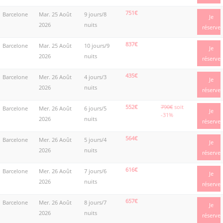
751€
Barcelone
Mar. 25 Août
9 jours/8
Je
2026
nuits
réserve
837€
Barcelone
Mar. 25 Août
10 jours/9
Je
2026
nuits
réserve
435€
Barcelone
Mer. 26 Août
4 jours/3
Je
2026
nuits
réserve
552€
790€
soit
Barcelone
Mer. 26 Août
6 jours/5
Je
-31%
2026
nuits
réserve
564€
Barcelone
Mer. 26 Août
5 jours/4
Je
2026
nuits
réserve
616€
Barcelone
Mer. 26 Août
7 jours/6
Je
2026
nuits
réserve
657€
Barcelone
Mer. 26 Août
8 jours/7
Je
2026
nuits
réserve