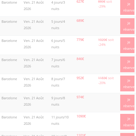
627€
880€
soit
Barcelone
Ven. 21 Août
4 jours/3
Je
-29%
2026
nuits
réserve
689€
Barcelone
Ven. 21 Août
5 jours/4
Je
2026
nuits
réserve
779€
1020€
soit
Barcelone
Ven. 21 Août
6 jours/5
Je
-24%
2026
nuits
réserve
846€
Barcelone
Ven. 21 Août
7 jours/6
Je
2026
nuits
réserve
952€
1183€
soit
Barcelone
Ven. 21 Août
8 jours/7
Je
-20%
2026
nuits
réserve
974€
Barcelone
Ven. 21 Août
9 jours/8
Je
2026
nuits
réserve
1090€
Barcelone
Ven. 21 Août
11 jours/10
Je
2026
nuits
réserve
1101€