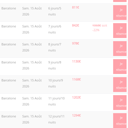
811€
Barcelone
Sam. 15 Août
6 jours/5
Je
2026
nuits
réserve
842€
1068€
soit
Barcelone
Sam. 15 Août
7 jours/6
Je
-22%
2026
nuits
réserve
978€
Barcelone
Sam. 15 Août
8 jours/7
Je
2026
nuits
réserve
1130€
Barcelone
Sam. 15 Août
9 jours/8
Je
2026
nuits
réserve
1168€
Barcelone
Sam. 15 Août
10 jours/9
Je
2026
nuits
réserve
1202€
Barcelone
Sam. 15 Août
11 jours/10
Je
2026
nuits
réserve
1294€
Barcelone
Sam. 15 Août
12 jours/11
Je
2026
nuits
réserve