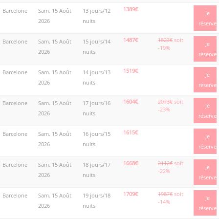
1389€
Barcelone
Sam. 15 Août
13 jours/12
Je
2026
nuits
réserve
1487€
1823€
soit
Barcelone
Sam. 15 Août
15 jours/14
Je
-19%
2026
nuits
réserve
1519€
Barcelone
Sam. 15 Août
14 jours/13
Je
2026
nuits
réserve
1604€
2073€
soit
Barcelone
Sam. 15 Août
17 jours/16
Je
-23%
2026
nuits
réserve
1615€
Barcelone
Sam. 15 Août
16 jours/15
Je
2026
nuits
réserve
1668€
2112€
soit
Barcelone
Sam. 15 Août
18 jours/17
Je
-22%
2026
nuits
réserve
1709€
1987€
soit
Barcelone
Sam. 15 Août
19 jours/18
Je
-14%
2026
nuits
réserve