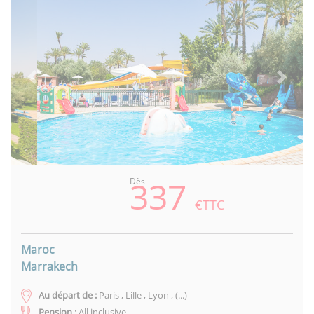
Previous
Next
337
Dès
€TTC
Maroc
Marrakech
Au départ de :
Paris , Lille , Lyon , (...)
Pension
: All inclusive