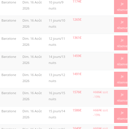
1174€
Barcelone
Dim. 16 Août
10 jours/9
Je
2026
nuits
réserve
1265€
Barcelone
Dim. 16 Août
11 jours/10
Je
2026
nuits
réserve
1361€
Barcelone
Dim. 16 Août
12 jours/11
Je
2026
nuits
réserve
1459€
Barcelone
Dim. 16 Août
14 jours/13
Je
2026
nuits
réserve
1491€
Barcelone
Dim. 16 Août
13 jours/12
Je
2026
nuits
réserve
1576€
1935€
soit
Barcelone
Dim. 16 Août
16 jours/15
Je
-19%
2026
nuits
réserve
1586€
1937€
soit
Barcelone
Dim. 16 Août
15 jours/14
Je
-19%
2026
nuits
réserve
1640€
1973€
soit