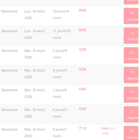
809€
Barcelone
Lun. 24 Août
10 jours/9
Je
2026
nuits
réserve
896€
Barcelone
Lun. 24 Août
11 jours/10
Je
2026
nuits
réserve
530€
Barcelone
Mar. 25 Août
5 jours/4
Je
2026
nuits
réserve
562€
Barcelone
Mar. 25 Août
4 jours/3
Je
2026
nuits
réserve
646€
Barcelone
Mar. 25 Août
7 jours/6
Je
2026
nuits
réserve
658€
Barcelone
Mar. 25 Août
6 jours/5
Je
2026
nuits
réserve
711€
932€
soit
Barcelone
Mar. 25 Août
8 jours/7
Je
-24%
2026
nuits
réserve