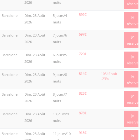
2026
nuits
réserve
599€
Barcelone
Dim. 23 Août
5 jours/4
Je
2026
nuits
réserve
697€
Barcelone
Dim. 23 Août
7 jours/6
Je
2026
nuits
réserve
729€
Barcelone
Dim. 23 Août
6 jours/5
Je
2026
nuits
réserve
814€
1054€
soit
Barcelone
Dim. 23 Août
9 jours/8
Je
-23%
2026
nuits
réserve
825€
Barcelone
Dim. 23 Août
8 jours/7
Je
2026
nuits
réserve
878€
Barcelone
Dim. 23 Août
10 jours/9
Je
2026
nuits
réserve
918€
Barcelone
Dim. 23 Août
11 jours/10
Je