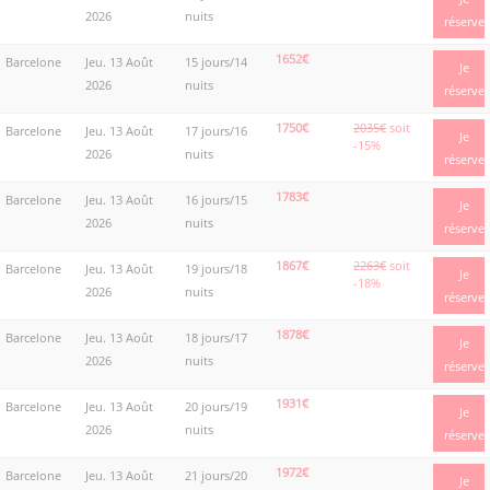
2026
nuits
réserve
1652€
Barcelone
Jeu. 13 Août
15 jours/14
Je
2026
nuits
réserve
1750€
2035€
soit
Barcelone
Jeu. 13 Août
17 jours/16
Je
-15%
2026
nuits
réserve
1783€
Barcelone
Jeu. 13 Août
16 jours/15
Je
2026
nuits
réserve
1867€
2263€
soit
Barcelone
Jeu. 13 Août
19 jours/18
Je
-18%
2026
nuits
réserve
1878€
Barcelone
Jeu. 13 Août
18 jours/17
Je
2026
nuits
réserve
1931€
Barcelone
Jeu. 13 Août
20 jours/19
Je
2026
nuits
réserve
1972€
Barcelone
Jeu. 13 Août
21 jours/20
Je