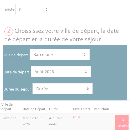
Bébés
2
Choississez votre ville de départ, la date
de départ et la durée de votre séjour
Ville de départ
Date de départ
Durée du sejour
Ville de
départ
Date de Départ
Durée
PrixTT/Pers.
Réduction
613€
Barcelone
Mer. 12 Août
4 jours/3
Je
2026
nuits
réserve