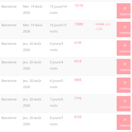
1311€
Barcelone
Mer. 19 Août
15 jours/14
Je
2026
nuits
réserve
1398€
1783€
soit
Barcelone
Mer. 19 Août
16 jours/15
Je
-22%
2026
nuits
réserve
613€
Barcelone
Jeu. 20 Août
4 jours/3
Je
2026
nuits
réserve
651€
Barcelone
Jeu. 20 Août
5 jours/4
Je
2026
nuits
réserve
685€
Barcelone
Jeu. 20 Août
6 jours/5
Je
2026
nuits
réserve
777€
Barcelone
Jeu. 20 Août
7 jours/6
Je
2026
nuits
réserve
872€
Barcelone
Jeu. 20 Août
8 jours/7
Je
2026
nuits
réserve