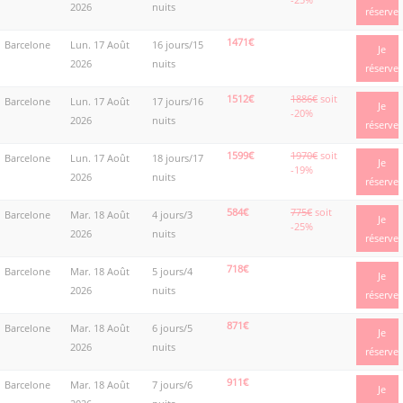
2026
nuits
réserve
1471€
Barcelone
Lun. 17 Août
16 jours/15
Je
2026
nuits
réserve
1512€
1886€
soit
Barcelone
Lun. 17 Août
17 jours/16
Je
-20%
2026
nuits
réserve
1599€
1970€
soit
Barcelone
Lun. 17 Août
18 jours/17
Je
-19%
2026
nuits
réserve
584€
775€
soit
Barcelone
Mar. 18 Août
4 jours/3
Je
-25%
2026
nuits
réserve
718€
Barcelone
Mar. 18 Août
5 jours/4
Je
2026
nuits
réserve
871€
Barcelone
Mar. 18 Août
6 jours/5
Je
2026
nuits
réserve
911€
Barcelone
Mar. 18 Août
7 jours/6
Je