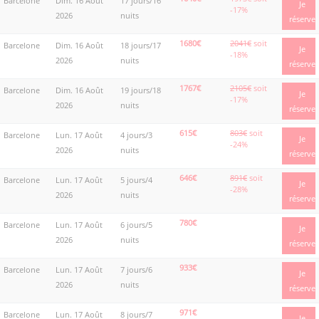
Barcelone
Dim. 16 Août
17 jours/16
Je
-17%
2026
nuits
réserve
1680€
2041€
soit
Barcelone
Dim. 16 Août
18 jours/17
Je
-18%
2026
nuits
réserve
1767€
2105€
soit
Barcelone
Dim. 16 Août
19 jours/18
Je
-17%
2026
nuits
réserve
615€
803€
soit
Barcelone
Lun. 17 Août
4 jours/3
Je
-24%
2026
nuits
réserve
646€
891€
soit
Barcelone
Lun. 17 Août
5 jours/4
Je
-28%
2026
nuits
réserve
780€
Barcelone
Lun. 17 Août
6 jours/5
Je
2026
nuits
réserve
933€
Barcelone
Lun. 17 Août
7 jours/6
Je
2026
nuits
réserve
971€
Barcelone
Lun. 17 Août
8 jours/7
Je