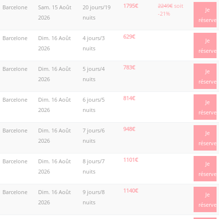
1795€
2249€
soit
Barcelone
Sam. 15 Août
20 jours/19
Je
-21%
2026
nuits
réserve
629€
Barcelone
Dim. 16 Août
4 jours/3
Je
2026
nuits
réserve
783€
Barcelone
Dim. 16 Août
5 jours/4
Je
2026
nuits
réserve
814€
Barcelone
Dim. 16 Août
6 jours/5
Je
2026
nuits
réserve
948€
Barcelone
Dim. 16 Août
7 jours/6
Je
2026
nuits
réserve
1101€
Barcelone
Dim. 16 Août
8 jours/7
Je
2026
nuits
réserve
1140€
Barcelone
Dim. 16 Août
9 jours/8
Je
2026
nuits
réserve