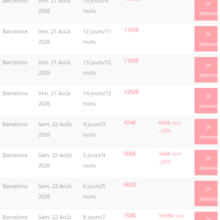
Barcelone
Ven. 21 Août
10 jours/9
Je
2026
nuits
réserve
1155€
Barcelone
Ven. 21 Août
12 jours/11
Je
2026
nuits
réserve
1195€
Barcelone
Ven. 21 Août
13 jours/12
Je
2026
nuits
réserve
1282€
Barcelone
Ven. 21 Août
14 jours/13
Je
2026
nuits
réserve
474€
653€
soit
Barcelone
Sam. 22 Août
4 jours/3
Je
-28%
2026
nuits
réserve
566€
760€
soit
Barcelone
Sam. 22 Août
5 jours/4
Je
-26%
2026
nuits
réserve
662€
Barcelone
Sam. 22 Août
6 jours/5
Je
2026
nuits
réserve
758€
1013€
soit
Barcelone
Sam. 22 Août
8 jours/7
Je