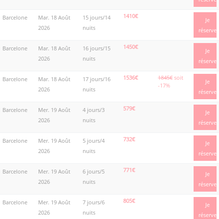
1410€
Barcelone
Mar. 18 Août
15 jours/14
Je
2026
nuits
réserve
1450€
Barcelone
Mar. 18 Août
16 jours/15
Je
2026
nuits
réserve
1536€
1845€
soit
Barcelone
Mar. 18 Août
17 jours/16
Je
-17%
2026
nuits
réserve
579€
Barcelone
Mer. 19 Août
4 jours/3
Je
2026
nuits
réserve
732€
Barcelone
Mer. 19 Août
5 jours/4
Je
2026
nuits
réserve
771€
Barcelone
Mer. 19 Août
6 jours/5
Je
2026
nuits
réserve
805€
Barcelone
Mer. 19 Août
7 jours/6
Je
2026
nuits
réserve