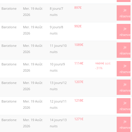
897€
Barcelone
Mer. 19 Août
8 jours/7
Je
2026
nuits
réserve
992€
Barcelone
Mer. 19 Août
9 jours/8
Je
2026
nuits
réserve
1089€
Barcelone
Mer. 19 Août
11 jours/10
Je
2026
nuits
réserve
1114€
1601€
soit
Barcelone
Mer. 19 Août
10 jours/9
Je
-31%
2026
nuits
réserve
1207€
Barcelone
Mer. 19 Août
13 jours/12
Je
2026
nuits
réserve
1218€
Barcelone
Mer. 19 Août
12 jours/11
Je
2026
nuits
réserve
1271€
Barcelone
Mer. 19 Août
14 jours/13
Je
2026
nuits
réserve