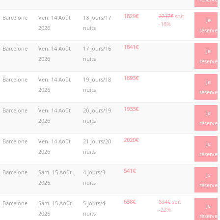
1829€
2217€
soit
Barcelone
Ven. 14 Août
18 jours/17
Je
-18%
2026
nuits
réserve
1841€
Barcelone
Ven. 14 Août
17 jours/16
Je
2026
nuits
réserve
1893€
Barcelone
Ven. 14 Août
19 jours/18
Je
2026
nuits
réserve
1933€
Barcelone
Ven. 14 Août
20 jours/19
Je
2026
nuits
réserve
2020€
Barcelone
Ven. 14 Août
21 jours/20
Je
2026
nuits
réserve
541€
Barcelone
Sam. 15 Août
4 jours/3
Je
2026
nuits
réserve
658€
834€
soit
Barcelone
Sam. 15 Août
5 jours/4
Je
-22%
2026
nuits
réserve