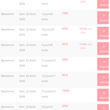
-26%
2026
nuits
réserve
790€
Barcelone
Sam. 22 Août
7 jours/6
Je
2026
nuits
réserve
875€
1019€
soit
Barcelone
Sam. 22 Août
10 jours/9
Je
-15%
2026
nuits
réserve
887€
1154€
soit
Barcelone
Sam. 22 Août
9 jours/8
Je
-24%
2026
nuits
réserve
939€
Barcelone
Sam. 22 Août
11 jours/10
Je
2026
nuits
réserve
981€
Barcelone
Sam. 22 Août
12 jours/11
Je
2026
nuits
réserve
1066€
Barcelone
Sam. 22 Août
13 jours/12
Je
2026
nuits
réserve
504€
Barcelone
Dim. 23 Août
4 jours/3
Je