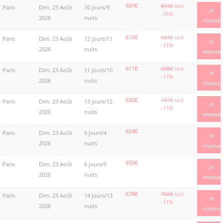
587€
894€
soit
Paris
Dim. 23 Août
10 jours/9
Je
-35%
2026
nuits
réserve
610€
684€
soit
Paris
Dim. 23 Août
12 jours/11
Je
-11%
2026
nuits
réserve
611€
685€
soit
Paris
Dim. 23 Août
11 jours/10
Je
-11%
2026
nuits
réserve
632€
707€
soit
Paris
Dim. 23 Août
13 jours/12
Je
-11%
2026
nuits
réserve
654€
Paris
Dim. 23 Août
6 jours/4
Je
2026
nuits
réserve
655€
Paris
Dim. 23 Août
6 jours/5
Je
2026
nuits
réserve
678€
756€
soit
Paris
Dim. 23 Août
14 jours/13
Je
-11%
2026
nuits
réserve