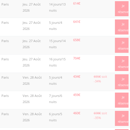
614€
Paris
Jeu. 27 Août
14 jours/13
Je
2026
nuits
réserve
641€
Paris
Jeu. 27 Août
5 jours/4
Je
2026
nuits
réserve
658€
Paris
Jeu. 27 Août
15 jours/14
Je
2026
nuits
réserve
704€
Paris
Jeu. 27 Août
16 jours/15
Je
2026
nuits
réserve
434€
655€
soit
Paris
Ven. 28 Août
5 jours/4
Je
-34%
2026
nuits
réserve
459€
Paris
Ven. 28 Août
7 jours/6
Je
2026
nuits
réserve
460€
698€
soit
Paris
Ven. 28 Août
6 jours/5
Je
-35%
2026
nuits
réserve