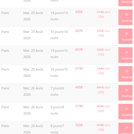
2026
nuits
réserve
645€
714€
soit
Paris
Mar. 25 Août
14 jours/13
Je
-10%
2026
nuits
réserve
657€
725€
soit
Paris
Mar. 25 Août
15 jours/14
Je
-10%
2026
nuits
réserve
657€
726€
soit
Paris
Mar. 25 Août
13 jours/12
Je
-10%
2026
nuits
réserve
674€
744€
soit
Paris
Mar. 25 Août
16 jours/15
Je
-10%
2026
nuits
réserve
495€
641€
soit
Paris
Mer. 26 Août
7 jours/6
Je
-23%
2026
nuits
réserve
519€
803€
soit
Paris
Mer. 26 Août
9 jours/8
Je
-36%
2026
nuits
réserve
520€
574€
soit
Paris
Mer. 26 Août
8 jours/7
Je
-10%
2026
nuits
réserve