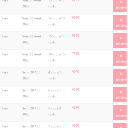
Paris
Ven. 28 Août
13 jours/12
Je
2026
nuits
réserve
628€
Paris
Ven. 28 Août
14 jours/13
Je
2026
nuits
réserve
673€
Paris
Ven. 28 Août
15 jours/14
Je
2026
nuits
réserve
719€
Paris
Ven. 28 Août
16 jours/15
Je
2026
nuits
réserve
404€
Paris
Sam. 29 Août
4 jours/3
Je
2026
nuits
réserve
428€
Paris
Sam. 29 Août
6 jours/5
Je
2026
nuits
réserve
429€
Paris
Sam. 29 Août
5 jours/4
Je
2026
nuits
réserve
450€
Paris
Sam. 29 Août
7 jours/6
Je