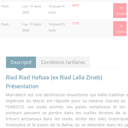
687€
Paris
Lun. 31 Août
15 jours/14
Je
2026
nuits
réserve
717€
Paris
Lun. 31 Août
14 jours/13
Je
2026
nuits
réserve
Descriptif
Conditions tarifaires
Riad Riad Hafsaa (ex Riad Lalla Zineb)
Présentation
Marrakech est une destination envoûtante qui mêle tradition et
impériale du Maroc est réputée pour sa médina classée au
l'UNESCO, ses souks animés, ses palais somptueux et ses j
visiteurs peuvent se perdre dans les ruelles étroites de la
trésors artisanaux dans les souks, visiter des sites historiq
Koutoubia et le palais de la Bahia, ou se détendre dans les j