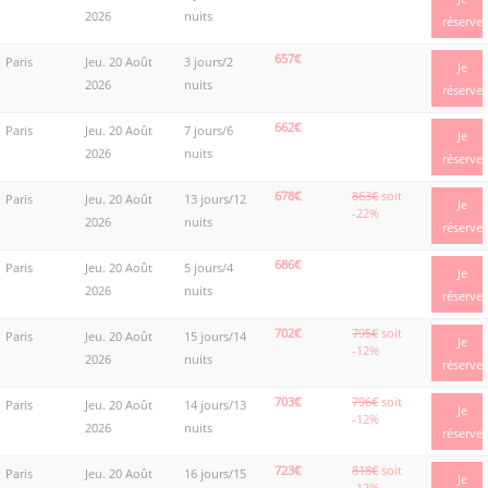
2026
nuits
réserve
657€
Paris
Jeu. 20 Août
3 jours/2
Je
2026
nuits
réserve
662€
Paris
Jeu. 20 Août
7 jours/6
Je
2026
nuits
réserve
678€
863€
soit
Paris
Jeu. 20 Août
13 jours/12
Je
-22%
2026
nuits
réserve
686€
Paris
Jeu. 20 Août
5 jours/4
Je
2026
nuits
réserve
702€
795€
soit
Paris
Jeu. 20 Août
15 jours/14
Je
-12%
2026
nuits
réserve
703€
796€
soit
Paris
Jeu. 20 Août
14 jours/13
Je
-12%
2026
nuits
réserve
723€
818€
soit
Paris
Jeu. 20 Août
16 jours/15
Je
-12%