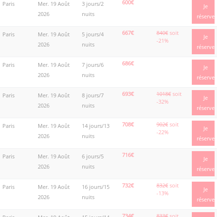
600€
Paris
Mer. 19 Août
3 jours/2
Je
2026
nuits
réserve
667€
840€
soit
Paris
Mer. 19 Août
5 jours/4
Je
-21%
2026
nuits
réserve
686€
Paris
Mer. 19 Août
7 jours/6
Je
2026
nuits
réserve
693€
1018€
soit
Paris
Mer. 19 Août
8 jours/7
Je
-32%
2026
nuits
réserve
708€
902€
soit
Paris
Mer. 19 Août
14 jours/13
Je
-22%
2026
nuits
réserve
716€
Paris
Mer. 19 Août
6 jours/5
Je
2026
nuits
réserve
732€
832€
soit
Paris
Mer. 19 Août
16 jours/15
Je
-13%
2026
nuits
réserve
734€
833€
soit