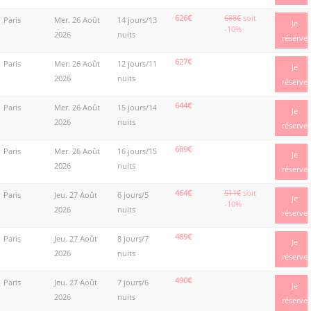
626€
688€
soit
Paris
Mer. 26 Août
14 jours/13
Je
-10%
2026
nuits
réserve
627€
Paris
Mer. 26 Août
12 jours/11
Je
2026
nuits
réserve
644€
Paris
Mer. 26 Août
15 jours/14
Je
2026
nuits
réserve
689€
Paris
Mer. 26 Août
16 jours/15
Je
2026
nuits
réserve
464€
511€
soit
Paris
Jeu. 27 Août
6 jours/5
Je
-10%
2026
nuits
réserve
489€
Paris
Jeu. 27 Août
8 jours/7
Je
2026
nuits
réserve
490€
Paris
Jeu. 27 Août
7 jours/6
Je
2026
nuits
réserve