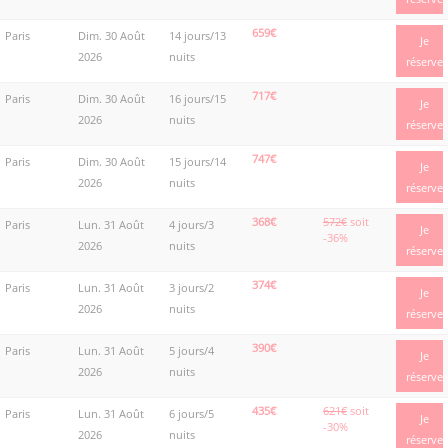
659€
Paris
Dim. 30 Août
14 jours/13
Je
2026
nuits
réserve
717€
Paris
Dim. 30 Août
16 jours/15
Je
2026
nuits
réserve
747€
Paris
Dim. 30 Août
15 jours/14
Je
2026
nuits
réserve
368€
572€
soit
Paris
Lun. 31 Août
4 jours/3
Je
-36%
2026
nuits
réserve
374€
Paris
Lun. 31 Août
3 jours/2
Je
2026
nuits
réserve
390€
Paris
Lun. 31 Août
5 jours/4
Je
2026
nuits
réserve
435€
621€
soit
Paris
Lun. 31 Août
6 jours/5
Je
-30%
2026
nuits
réserve