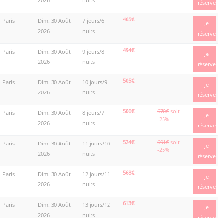
2026
nuits
réserve
465€
Paris
Dim. 30 Août
7 jours/6
Je
2026
nuits
réserve
494€
Paris
Dim. 30 Août
9 jours/8
Je
2026
nuits
réserve
505€
Paris
Dim. 30 Août
10 jours/9
Je
2026
nuits
réserve
506€
670€
soit
Paris
Dim. 30 Août
8 jours/7
Je
-25%
2026
nuits
réserve
524€
691€
soit
Paris
Dim. 30 Août
11 jours/10
Je
-25%
2026
nuits
réserve
568€
Paris
Dim. 30 Août
12 jours/11
Je
2026
nuits
réserve
613€
Paris
Dim. 30 Août
13 jours/12
Je
2026
nuits
réserve