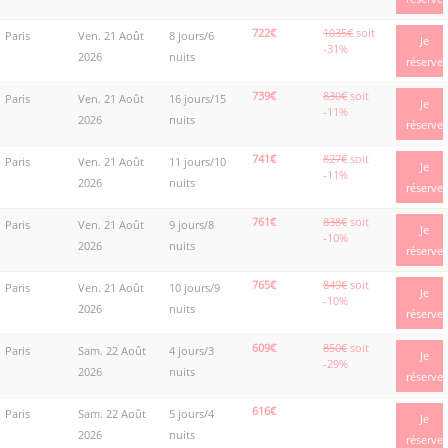
722€
1035€
soit
Paris
Ven. 21 Août
8 jours/6
Je
-31%
2026
nuits
réserve
739€
830€
soit
Paris
Ven. 21 Août
16 jours/15
Je
-11%
2026
nuits
réserve
741€
827€
soit
Paris
Ven. 21 Août
11 jours/10
Je
-11%
2026
nuits
réserve
761€
838€
soit
Paris
Ven. 21 Août
9 jours/8
Je
-10%
2026
nuits
réserve
765€
849€
soit
Paris
Ven. 21 Août
10 jours/9
Je
-10%
2026
nuits
réserve
609€
850€
soit
Paris
Sam. 22 Août
4 jours/3
Je
-29%
2026
nuits
réserve
616€
Paris
Sam. 22 Août
5 jours/4
Je
2026
nuits
réserve