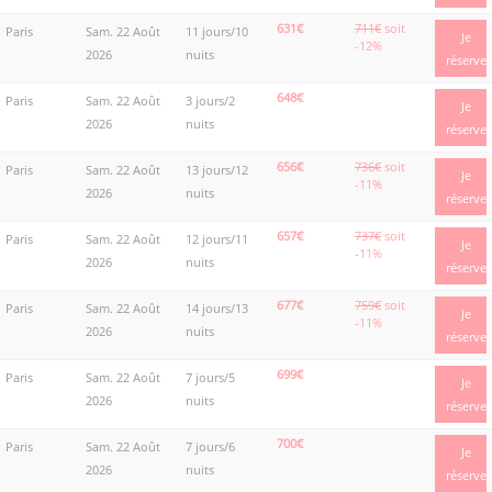
631€
711€
soit
Paris
Sam. 22 Août
11 jours/10
Je
-12%
2026
nuits
réserve
648€
Paris
Sam. 22 Août
3 jours/2
Je
2026
nuits
réserve
656€
736€
soit
Paris
Sam. 22 Août
13 jours/12
Je
-11%
2026
nuits
réserve
657€
737€
soit
Paris
Sam. 22 Août
12 jours/11
Je
-11%
2026
nuits
réserve
677€
759€
soit
Paris
Sam. 22 Août
14 jours/13
Je
-11%
2026
nuits
réserve
699€
Paris
Sam. 22 Août
7 jours/5
Je
2026
nuits
réserve
700€
Paris
Sam. 22 Août
7 jours/6
Je
2026
nuits
réserve