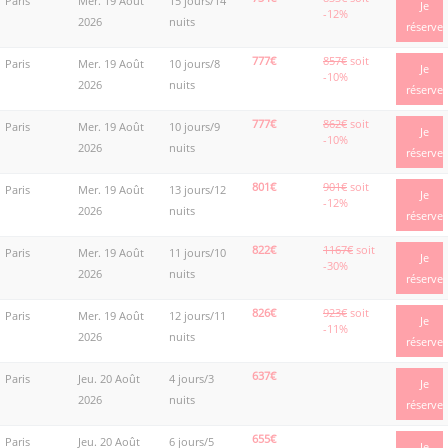
Paris
Mer. 19 Août
15 jours/14
Je
-12%
2026
nuits
réserve
777€
857€
soit
Paris
Mer. 19 Août
10 jours/8
Je
-10%
2026
nuits
réserve
777€
862€
soit
Paris
Mer. 19 Août
10 jours/9
Je
-10%
2026
nuits
réserve
801€
901€
soit
Paris
Mer. 19 Août
13 jours/12
Je
-12%
2026
nuits
réserve
822€
1167€
soit
Paris
Mer. 19 Août
11 jours/10
Je
-30%
2026
nuits
réserve
826€
923€
soit
Paris
Mer. 19 Août
12 jours/11
Je
-11%
2026
nuits
réserve
637€
Paris
Jeu. 20 Août
4 jours/3
Je
2026
nuits
réserve
655€
Paris
Jeu. 20 Août
6 jours/5
Je