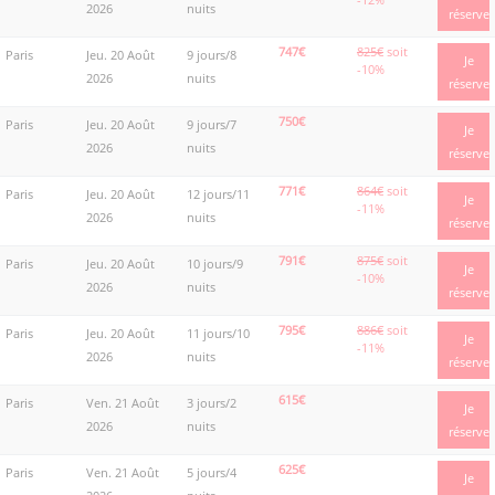
2026
nuits
réserve
747€
825€
soit
Paris
Jeu. 20 Août
9 jours/8
Je
-10%
2026
nuits
réserve
750€
Paris
Jeu. 20 Août
9 jours/7
Je
2026
nuits
réserve
771€
864€
soit
Paris
Jeu. 20 Août
12 jours/11
Je
-11%
2026
nuits
réserve
791€
875€
soit
Paris
Jeu. 20 Août
10 jours/9
Je
-10%
2026
nuits
réserve
795€
886€
soit
Paris
Jeu. 20 Août
11 jours/10
Je
-11%
2026
nuits
réserve
615€
Paris
Ven. 21 Août
3 jours/2
Je
2026
nuits
réserve
625€
Paris
Ven. 21 Août
5 jours/4
Je