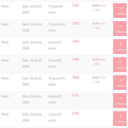
725€
806€
soit
Paris
Sam. 22 Août
10 jours/9
Je
-11%
2026
nuits
réserve
732€
818€
soit
Paris
Sam. 22 Août
15 jours/14
Je
-11%
2026
nuits
réserve
745€
Paris
Sam. 22 Août
8 jours/7
Je
2026
nuits
réserve
749€
827€
soit
Paris
Sam. 22 Août
9 jours/8
Je
-10%
2026
nuits
réserve
762€
852€
soit
Paris
Sam. 22 Août
16 jours/15
Je
-11%
2026
nuits
réserve
571€
Paris
Dim. 23 Août
4 jours/3
Je
2026
nuits
réserve
573€
Paris
Dim. 23 Août
3 jours/2
Je
2026
nuits
réserve