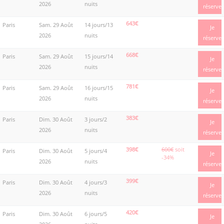
2026
nuits
réserve
643€
Paris
Sam. 29 Août
14 jours/13
Je
2026
nuits
réserve
668€
Paris
Sam. 29 Août
15 jours/14
Je
2026
nuits
réserve
781€
Paris
Sam. 29 Août
16 jours/15
Je
2026
nuits
réserve
383€
Paris
Dim. 30 Août
3 jours/2
Je
2026
nuits
réserve
398€
600€
soit
Paris
Dim. 30 Août
5 jours/4
Je
-34%
2026
nuits
réserve
399€
Paris
Dim. 30 Août
4 jours/3
Je
2026
nuits
réserve
420€
Paris
Dim. 30 Août
6 jours/5
Je