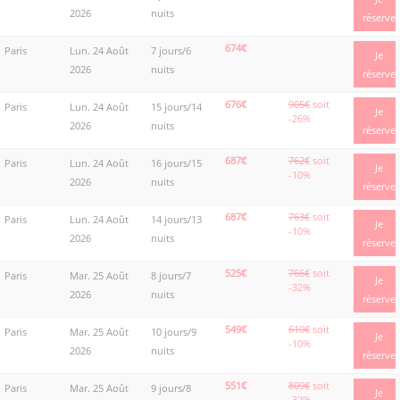
2026
nuits
réserve
674€
Paris
Lun. 24 Août
7 jours/6
Je
2026
nuits
réserve
676€
905€
soit
Paris
Lun. 24 Août
15 jours/14
Je
-26%
2026
nuits
réserve
687€
762€
soit
Paris
Lun. 24 Août
16 jours/15
Je
-10%
2026
nuits
réserve
687€
763€
soit
Paris
Lun. 24 Août
14 jours/13
Je
-10%
2026
nuits
réserve
525€
766€
soit
Paris
Mar. 25 Août
8 jours/7
Je
-32%
2026
nuits
réserve
549€
610€
soit
Paris
Mar. 25 Août
10 jours/9
Je
-10%
2026
nuits
réserve
551€
809€
soit
Paris
Mar. 25 Août
9 jours/8
Je
-32%