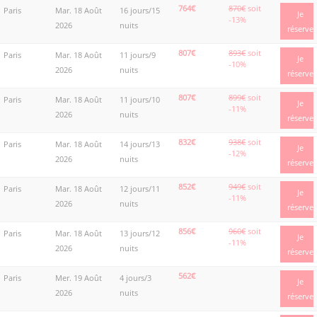
764€
870€
soit
Paris
Mar. 18 Août
16 jours/15
Je
-13%
2026
nuits
réserve
807€
893€
soit
Paris
Mar. 18 Août
11 jours/9
Je
-10%
2026
nuits
réserve
807€
899€
soit
Paris
Mar. 18 Août
11 jours/10
Je
-11%
2026
nuits
réserve
832€
938€
soit
Paris
Mar. 18 Août
14 jours/13
Je
-12%
2026
nuits
réserve
852€
949€
soit
Paris
Mar. 18 Août
12 jours/11
Je
-11%
2026
nuits
réserve
856€
960€
soit
Paris
Mar. 18 Août
13 jours/12
Je
-11%
2026
nuits
réserve
562€
Paris
Mer. 19 Août
4 jours/3
Je
2026
nuits
réserve