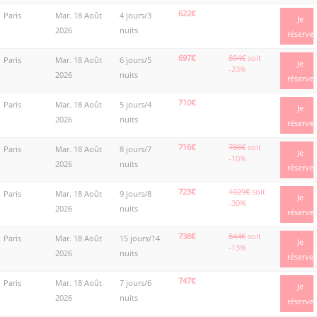
622€
Paris
Mar. 18 Août
4 jours/3
Je
2026
nuits
réserve
697€
894€
soit
Paris
Mar. 18 Août
6 jours/5
Je
-23%
2026
nuits
réserve
710€
Paris
Mar. 18 Août
5 jours/4
Je
2026
nuits
réserve
716€
788€
soit
Paris
Mar. 18 Août
8 jours/7
Je
-10%
2026
nuits
réserve
723€
1029€
soit
Paris
Mar. 18 Août
9 jours/8
Je
-30%
2026
nuits
réserve
738€
844€
soit
Paris
Mar. 18 Août
15 jours/14
Je
-13%
2026
nuits
réserve
747€
Paris
Mar. 18 Août
7 jours/6
Je
2026
nuits
réserve