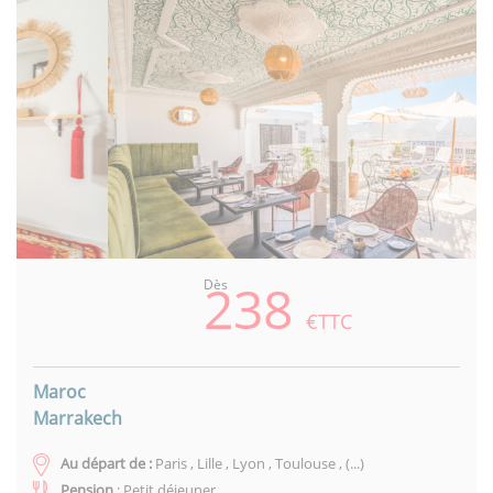
Previous
Next
238
Dès
€TTC
Maroc
Marrakech
Au départ de :
Paris , Lille , Lyon , Toulouse , (...)
Pension
: Petit déjeuner