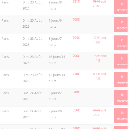
681€
754€
soit
Paris
Dim. 23 Août
9 jours/8
Je
-10%
2026
nuits
réserve
700€
Paris
Dim. 23 Août
7 jours/6
Je
2026
nuits
réserve
704€
775€
soit
Paris
Dim. 23 Août
8 jours/7
Je
-10%
2026
nuits
réserve
706€
788€
soit
Paris
Dim. 23 Août
16 jours/15
Je
-11%
2026
nuits
réserve
718€
800€
soit
Paris
Dim. 23 Août
15 jours/14
Je
-11%
2026
nuits
réserve
549€
Paris
Lun. 24 Août
3 jours/2
Je
2026
nuits
réserve
556€
755€
soit
Paris
Lun. 24 Août
9 jours/8
Je
-27%
2026
nuits
réserve
580€
647€
soit