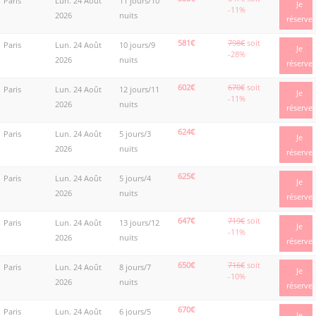
Paris
Lun. 24 Août
11 jours/10
Je
-11%
2026
nuits
réserve
581€
798€
soit
Paris
Lun. 24 Août
10 jours/9
Je
-28%
2026
nuits
réserve
602€
670€
soit
Paris
Lun. 24 Août
12 jours/11
Je
-11%
2026
nuits
réserve
624€
Paris
Lun. 24 Août
5 jours/3
Je
2026
nuits
réserve
625€
Paris
Lun. 24 Août
5 jours/4
Je
2026
nuits
réserve
647€
719€
soit
Paris
Lun. 24 Août
13 jours/12
Je
-11%
2026
nuits
réserve
650€
716€
soit
Paris
Lun. 24 Août
8 jours/7
Je
-10%
2026
nuits
réserve
670€
Paris
Lun. 24 Août
6 jours/5
Je