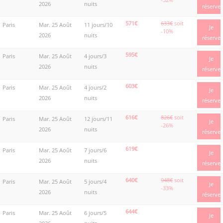
2026
nuits
réserve
571€
633€
soit
Paris
Mar. 25 Août
11 jours/10
Je
-10%
2026
nuits
réserve
595€
Paris
Mar. 25 Août
4 jours/3
Je
2026
nuits
réserve
603€
Paris
Mar. 25 Août
4 jours/2
Je
2026
nuits
réserve
616€
826€
soit
Paris
Mar. 25 Août
12 jours/11
Je
-26%
2026
nuits
réserve
619€
Paris
Mar. 25 Août
7 jours/6
Je
2026
nuits
réserve
640€
948€
soit
Paris
Mar. 25 Août
5 jours/4
Je
-33%
2026
nuits
réserve
644€
Paris
Mar. 25 Août
6 jours/5
Je