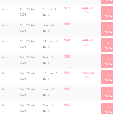
541€
596€
soit
Paris
Mer. 26 Août
10 jours/9
Je
-10%
2026
nuits
réserve
573€
Paris
Mer. 26 Août
3 jours/2
Je
2026
nuits
réserve
586€
645€
soit
Paris
Mer. 26 Août
11 jours/10
Je
-10%
2026
nuits
réserve
588€
Paris
Mer. 26 Août
6 jours/5
Je
2026
nuits
réserve
596€
659€
soit
Paris
Mer. 26 Août
13 jours/12
Je
-10%
2026
nuits
réserve
609€
Paris
Mer. 26 Août
4 jours/3
Je
2026
nuits
réserve
613€
Paris
Mer. 26 Août
5 jours/4
Je
2026
nuits
réserve