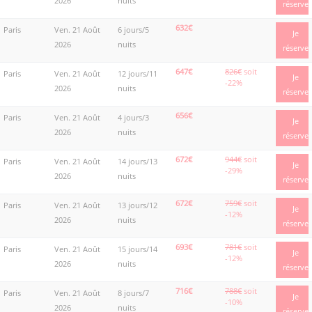
2026
nuits
réserve
632€
Paris
Ven. 21 Août
6 jours/5
Je
2026
nuits
réserve
647€
826€
soit
Paris
Ven. 21 Août
12 jours/11
Je
-22%
2026
nuits
réserve
656€
Paris
Ven. 21 Août
4 jours/3
Je
2026
nuits
réserve
672€
944€
soit
Paris
Ven. 21 Août
14 jours/13
Je
-29%
2026
nuits
réserve
672€
759€
soit
Paris
Ven. 21 Août
13 jours/12
Je
-12%
2026
nuits
réserve
693€
781€
soit
Paris
Ven. 21 Août
15 jours/14
Je
-12%
2026
nuits
réserve
716€
788€
soit
Paris
Ven. 21 Août
8 jours/7
Je
-10%
2026
nuits
réserve