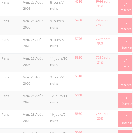
481€
718€
soit
Paris
Ven. 28 Août
8 jours/7
Je
-34%
2026
nuits
réserve
526€
728€
soit
Paris
Ven. 28 Août
9 jours/8
Je
-28%
2026
nuits
réserve
527€
778€
soit
Paris
Ven. 28 Août
4 jours/3
Je
-33%
2026
nuits
réserve
555€
725€
soit
Paris
Ven. 28 Août
11 jours/10
Je
-24%
2026
nuits
réserve
561€
Paris
Ven. 28 Août
3 jours/2
Je
2026
nuits
réserve
566€
Paris
Ven. 28 Août
12 jours/11
Je
2026
nuits
réserve
566€
785€
soit
Paris
Ven. 28 Août
10 jours/9
Je
-28%
2026
nuits
réserve
584€